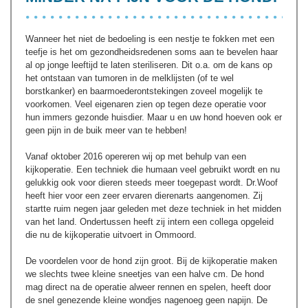
Wanneer het niet de bedoeling is een nestje te fokken met een
teefje is het om gezondheidsredenen soms aan te bevelen haar
al op jonge leeftijd te laten steriliseren. Dit o.a. om de kans op
het ontstaan van tumoren in de melklijsten (of te wel
borstkanker) en baarmoederontstekingen zoveel mogelijk te
voorkomen. Veel eigenaren zien op tegen deze operatie voor
hun immers gezonde huisdier. Maar u en uw hond hoeven ook er
geen pijn in de buik meer van te hebben!
Vanaf oktober 2016 opereren wij op met behulp van een
kijkoperatie. Een techniek die humaan veel gebruikt wordt en nu
gelukkig ook voor dieren steeds meer toegepast wordt. Dr.Woof
heeft hier voor een zeer ervaren dierenarts aangenomen. Zij
startte ruim negen jaar geleden met deze techniek in het midden
van het land. Ondertussen heeft zij intern een collega opgeleid
die nu de kijkoperatie uitvoert in Ommoord.
De voordelen voor de hond zijn groot. Bij de kijkoperatie maken
we slechts twee kleine sneetjes van een halve cm. De hond
mag direct na de operatie alweer rennen en spelen, heeft door
de snel genezende kleine wondjes nagenoeg geen napijn. De