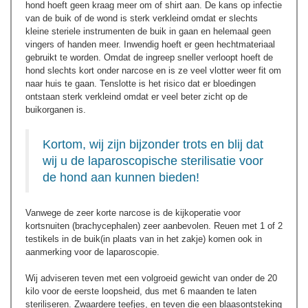
hond hoeft geen kraag meer om of shirt aan. De kans op infectie
van de buik of de wond is sterk verkleind omdat er slechts
kleine steriele instrumenten de buik in gaan en helemaal geen
vingers of handen meer. Inwendig hoeft er geen hechtmateriaal
gebruikt te worden. Omdat de ingreep sneller verloopt hoeft de
hond slechts kort onder narcose en is ze veel vlotter weer fit om
naar huis te gaan. Tenslotte is het risico dat er bloedingen
ontstaan sterk verkleind omdat er veel beter zicht op de
buikorganen is.
Kortom, wij zijn bijzonder trots en blij dat
wij u de laparoscopische sterilisatie voor
de hond aan kunnen bieden!
Vanwege de zeer korte narcose is de kijkoperatie voor
kortsnuiten (brachycephalen) zeer aanbevolen. Reuen met 1 of 2
testikels in de buik(in plaats van in het zakje) komen ook in
aanmerking voor de laparoscopie.
Wij adviseren teven met een volgroeid gewicht van onder de 20
kilo voor de eerste loopsheid, dus met 6 maanden te laten
steriliseren. Zwaardere teefjes, en teven die een blaasontsteking