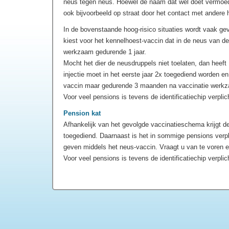
neus tegen neus. Hoewel de naam dat wel doet vermoede
ook bijvoorbeeld op straat door het contact met andere
In de bovenstaande hoog-risico situaties wordt vaak g
kiest voor het kennelhoest-vaccin dat in de neus van de
werkzaam gedurende 1 jaar.
Mocht het dier de neusdruppels niet toelaten, dan heeft D
injectie moet in het eerste jaar 2x toegediend worden e
vaccin maar gedurende 3 maanden na vaccinatie werk
Voor veel pensions is tevens de identificatiechip verplic
Pension kat
Afhankelijk van het gevolgde vaccinatieschema krijgt de
toegediend. Daarnaast is het in sommige pensions verpl
geven middels het neus-vaccin. Vraagt u van te voren e
Voor veel pensions is tevens de identificatiechip verplic