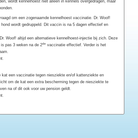
n, wordt kennelhoest niet alleen in kennels overgedragen, maar
 honden.
evraagd om een zogenaamde kennelhoest vaccinatie. Dr. Woof!
 hond wordt gedruppeld. Dit vaccin is na 5 dagen effectief en
r. Woof! altijd een alternatieve kennelhoest-injectie bij zich. Deze
de
n is pas 3 weken na de 2
vaccinatie effectief. Verder is het
zaam.
ht.
 kat een vaccinatie tegen niesziekte en/of kattenziekte en
icht om de kat een extra bescherming tegen de niesziekte te
ven na of dit ook voor uw pension geldt.
ht.