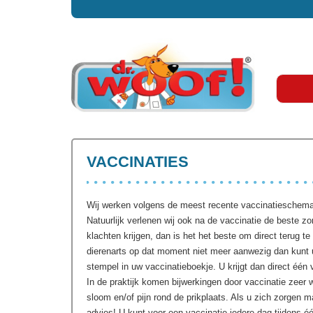
VACCINATIES
Wij werken volgens de meest recente vaccinatieschema’s
Natuurlijk verlenen wij ook na de vaccinatie de beste zo
klachten krijgen, dan is het het beste om direct terug 
dierenarts op dat moment niet meer aanwezig dan kunt
stempel in uw vaccinatieboekje. U krijgt dan direct één
In de praktijk komen bijwerkingen door vaccinatie zeer w
sloom en/of pijn rond de prikplaats. Als u zich zorgen 
advies! U kunt voor een vaccinatie iedere dag tijdens é