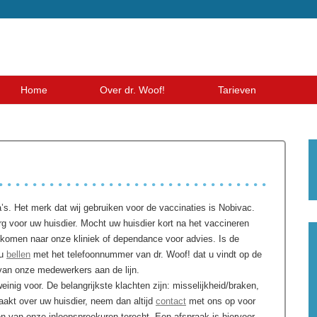
Home
Over dr. Woof!
Tarieven
. Het merk dat wij gebruiken voor de vaccinaties is Nobivac.
rg voor uw huisdier. Mocht uw huisdier kort na het vaccineren
te komen naar onze kliniek of dependance voor advies. Is de
 u
bellen
met het telefoonnummer van dr. Woof! dat u vindt op de
 van onze medewerkers aan de lijn.
einig voor. De belangrijkste klachten zijn: misselijkheid/braken,
maakt over uw huisdier, neem dan altijd
contact
met ons op voor
én van onze inloopspreekuren terecht. Een afspraak is hiervoor