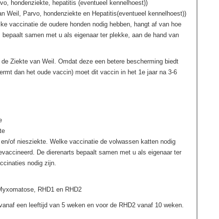
arvo, hondenziekte, hepatitis (eventueel kennelhoest))
an Weil, Parvo, hondenziekte en Hepatitis(eventueel kennelhoest))
elke vaccinatie de oudere honden nodig hebben, hangt af van hoe
s bepaalt samen met u als eigenaar ter plekke, aan de hand van
 de Ziekte van Weil. Omdat deze een betere bescherming biedt
rmt dan het oude vaccin) moet dit vaccin in het 1e jaar na 3-6
e
te
 en/of niesziekte. Welke vaccinatie de volwassen katten nodig
evaccineerd. De dierenarts bepaalt samen met u als eigenaar ter
cinaties nodig zijn.
n Myxomatose, RHD1 en RHD2
anaf een leeftijd van 5 weken en voor de RHD2 vanaf 10 weken.