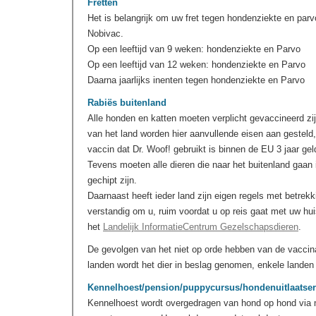
Fretten
Het is belangrijk om uw fret tegen hondenziekte en par
Nobivac.
Op een leeftijd van 9 weken: hondenziekte en Parvo
Op een leeftijd van 12 weken: hondenziekte en Parvo
Daarna jaarlijks inenten tegen hondenziekte en Parvo
Rabiës buitenland
Alle honden en katten moeten verplicht gevaccineerd zij
van het land worden hier aanvullende eisen aan gesteld,
vaccin dat Dr. Woof! gebruikt is binnen de EU 3 jaar gel
Tevens moeten alle dieren die naar het buitenland gaan 
gechipt zijn.
Daarnaast heeft ieder land zijn eigen regels met betrek
verstandig om u, ruim voordat u op reis gaat met uw hui
het
Landelijk InformatieCentrum Gezelschapsdieren
.
De gevolgen van het niet op orde hebben van de vaccin
landen wordt het dier in beslag genomen, enkele landen g
Kennelhoest/pension/puppycursus/hondenuitlaatser
Kennelhoest wordt overgedragen van hond op hond via min