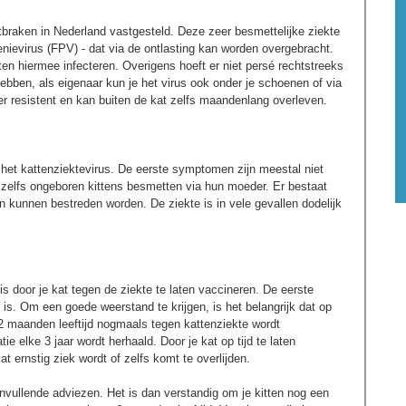
braken in Nederland vastgesteld. Deze zeer besmettelijke ziekte
enievirus (FPV) - dat via de ontlasting kan worden overgebracht.
en hiermee infecteren. Overigens hoeft er niet persé rechtstreeks
ebben, als eigenaar kun je het virus ook onder je schoenen of via
eer resistent en kan buiten de kat zelfs maandenlang overleven.
het kattenziektevirus. De eerste symptomen zijn meestal niet
n zelfs ongeboren kittens besmetten via hun moeder. Er bestaat
kunnen bestreden worden. De ziekte is in vele gevallen dodelijk
s door je kat tegen de ziekte te laten vaccineren. De eerste
 is. Om een goede weerstand te krijgen, is het belangrijk dat op
12 maanden leeftijd nogmaals tegen kattenziekte wordt
e elke 3 jaar wordt herhaald. Door je kat op tijd te laten
at ernstig ziek wordt of zelfs komt te overlijden.
anvullende adviezen. Het is dan verstandig om je kitten nog een