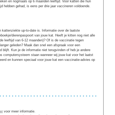
 weken en nogmaals op 6 maanden leeftijd. Voor katten die hun
ijd hebben gehad, is eens per drie jaar vaccineren voldoende.
n kattenziekte up-to-date is. Informatie over de laatste
eboekje/dierenpaspoort van jouw kat. Heeft je kitten nog niet alle
 de leeftijd van 6-12 maanden)? Of is de vaccinatie tegen
fs langer geleden? Maak dan snel een afspraak voor een
blijft. Kun je de informatie niet terugvinden of heb je andere
s computersysteem staan wanneer wij jouw kat voor het laatst
eerd en kunnen speciaal voor jouw kat een vaccinatie-advies op
ier
voor meer informatie.