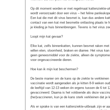
Op dit moment worden er met regelmaat kattenziekte-uit
wordt veroorzaakt door een virus – het feline panleukop
Een kat die met dit virus besmet is, kan dus andere katt
contact van een kat met besmette ontlasting plaats te h
je kleding je huis binnenbrengen. Tevens is het virus z
Loopt mijn kat gevaar?
Elke kat, zelfs binnenkatten, kunnen besmet raken met 
willen eten, sloomheid, braken en diarree. Het virus ka
geen geneesmiddel voor de ziekte, alleen de symptomen 
voor ongevaccineerde dieren.
Hoe kan ik mijn kat beschermen?
De beste manier om de kans op de ziekte te verkleinen i
vaccinatie wordt aangeraden als je kitten 8-9 weken oud
de leeftijd van 12-13 weken én ergens tussen de 6 tot 
gevaccineerd. Daarna is het voldoende als deze vaccinati
(her)vaccineren, kun je de kans sterk verkleinen dat je k
Als er sprake is van een kattenziekte-uitbraak zijn er a