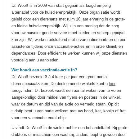
Dr. Woof! is in 2009 van start gegaan als laagdrempelig
alternatief voor de huisdierenpraktijk. Onze organisatie wordt
geleid door een dierenarts met ruim 10 jaar ervaring in de grote-
en kleine huisdierenpraktijk. Wij zijn van mening dat de zorg
voor uw huisdier goede service moet bieden en scherp geprijsd
kan zijn. Wij werken uitsluitend met ervaren dierenartsen en een
assistente tijdens onze vaccinatie-acties en in onze kliniek en
dependances. Door efficiënt te werken kunnen wij onze diensten
voordelig aan u aanbieden.
Wat houdt een vaccinatie-actie in?
Dr. Woof! bezoekt 3 à 4 keer per jaar een groot aantal
dierenspeciaalzaken. De deelnemende winkels kunt u
hier
terugvinden. Dit bezoek wordt een aantal weken van te voren
aangekondigd door middel van flyers en posters in de winkel,
waar de datum en tijd van de aktie op vermeld staan. Op dit
tijdstip bent u van harte welkom met uw hond, kat, konijn of fret
voor een vaccinatie en/of chip.
U vindt Dr. Woof! in de winkel achter een behandeltafel. Bij grote
drukte is er misschien een wachtrij, anders loopt u gewoon door.